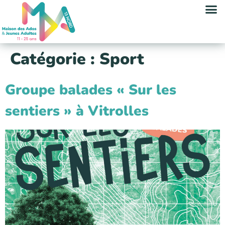
contenu
principal
Catégorie :
Sport
Groupe balades « Sur les
sentiers » à Vitrolles