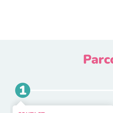
Parco
1