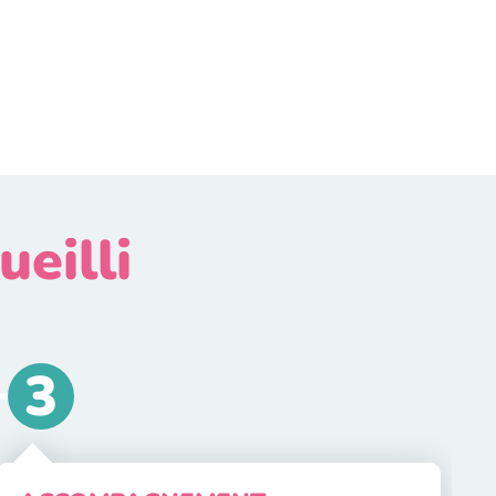
ueilli
3