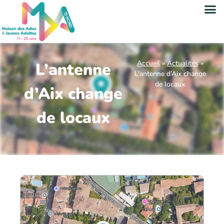
Accueil
»
Actualités
»
L’antenne
L’antenne d’Aix change
de locaux
d’Aix change
de locaux