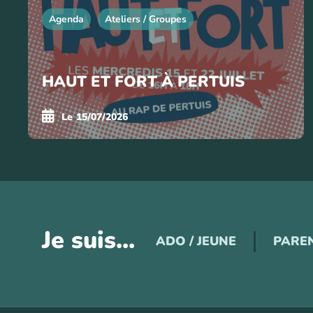
Agenda
Ateliers / Groupes
HAUT ET FORT À PERTUIS
Le
15/07/2026
Je suis...
ADO / JEUNE
PARE