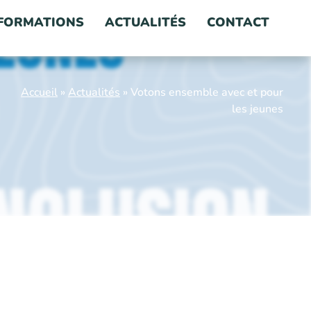
FORMATIONS
ACTUALITÉS
CONTACT
Accueil
»
Actualités
»
Votons ensemble avec et pour
les jeunes