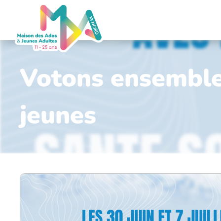
Votons ensemble 
jeunes