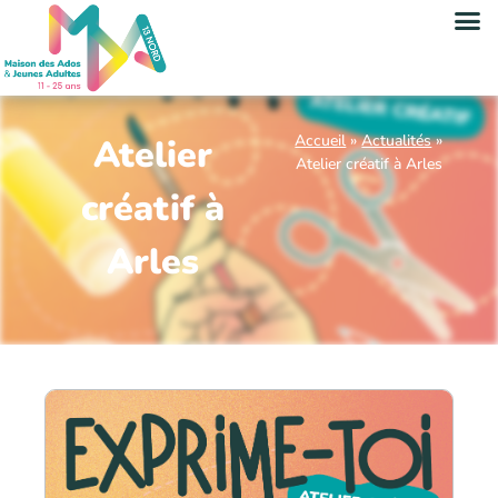
Accueil
»
Actualités
»
Atelier
Atelier créatif à Arles
créatif à
Arles