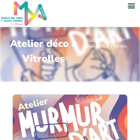
Accueil
»
Actualités
»
Atelier déco à
Atelier déco à Vitrolles
Vitrolles