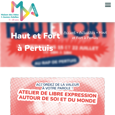
Accueil
»
Actualités
»
Haut
Haut et Fort
et Fort à Pertuis
à Pertuis