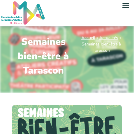
Accueil
»
Actualités
»
Semaines
Semaines bien-être à
Tarascon
bien-être à
Tarascon