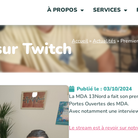
À PROPOS
SERVICES
Accueil
»
Actualités
»
Premier
sur Twitch
Publié le :
03/10/2024
La MDA 13Nord a fait son premi
Portes Ouvertes des MDA.
Avec notamment une interview 
Le stream est à revoir sur not