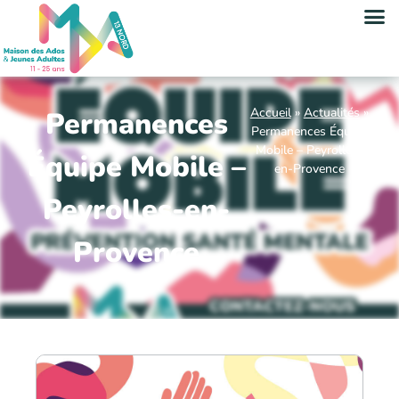
Accueil
»
Actualités
»
Permanences
Permanences Équipe
Mobile – Peyrolles-
Équipe Mobile –
en-Provence
Peyrolles-en-
Provence