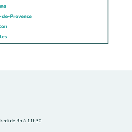
mas
-de-Provence
con
les
ndredi de 9h à 11h30