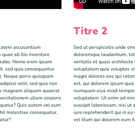
Titre 2
uptatem accusantium
Sed ut perspiciatis unde om
quae ab illo inventore
doloremque laudantium, tot
plicabo. Nemo enim ipsam
veritatis et quasi architect
it, sed quia consequuntur
voluptatem quia voluptas sit
nt. Neque porro quisquam
magni dolores eos qui rati
adipisci velit, sed quia non
est, qui dolorem ipsum quia 
ore magnam aliquam quaerat
numquam eius modi tempora
ercitationem ullam corporis
voluptatem. Ut enim ad min
sequatur? Quis autem vel eum
suscipit laboriosam, nisi u
ihil molestiae consequatur,
iure reprehenderit qui in ea
atur?
vel illum qui dolorem eum fu