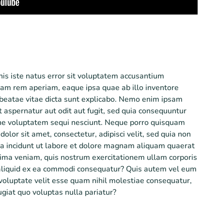
nis iste natus error sit voluptatem accusantium
am rem aperiam, eaque ipsa quae ab illo inventore
o beatae vitae dicta sunt explicabo. Nemo enim ipsam
 aspernatur aut odit aut fugit, sed quia consequuntur
one voluptatem sequi nesciunt. Neque porro quisquam
dolor sit amet, consectetur, adipisci velit, sed quia non
 incidunt ut labore et dolore magnam aliquam quaerat
ima veniam, quis nostrum exercitationem ullam corporis
t aliquid ex ea commodi consequatur? Quis autem vel eum
 voluptate velit esse quam nihil molestiae consequatur,
giat quo voluptas nulla pariatur?