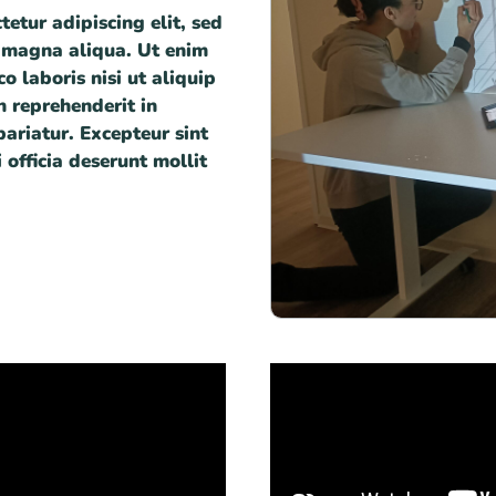
etur adipiscing elit, sed
e magna aliqua. Ut enim
 laboris nisi ut aliquip
n reprehenderit in
pariatur. Excepteur sint
 officia deserunt mollit